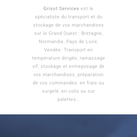
Grisot Services
est le
spécialiste du transport et du
stockage de vos marchandises
sur le Grand Ouest : Bretagne,
Normandie, Pays de Loire,
Vendée. Transport en
température dirigée, ramassage
vif, stockage et entreposage de
vos marchandises, préparation
de vos commandes, en frais ou
surgelé, en colis ou sur
palettes…